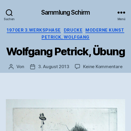
Sammlung Schirm
Suchen
Menü
Kategorien
1970ER 3.WERKSPHASE
DRUCKE
MODERNE KUNST
PETRICK, WOLFGANG
Wolfgang Petrick, Übung
zu
Von
3. August 2013
Keine Kommentare
Beitragsautor
Veröffentlichungsdatum
Wol
Petr
Übu