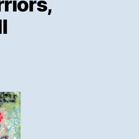
rriors,
I
ri
eld:
ints,
rriors,
gers,
owers