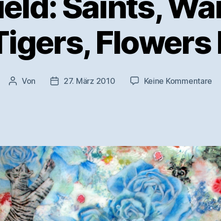
ield: Saints, Wa
Tigers, Flowers I
zu
Von
27. März 2010
Keine Kommentare
Beitragsautor
Veröffentlichungsdatum
Lo
Fi
Sa
Wa
Ti
Fl
II