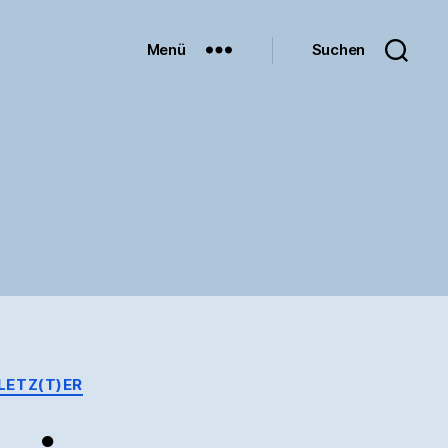
Menü
Suchen
LETZ(T)ER