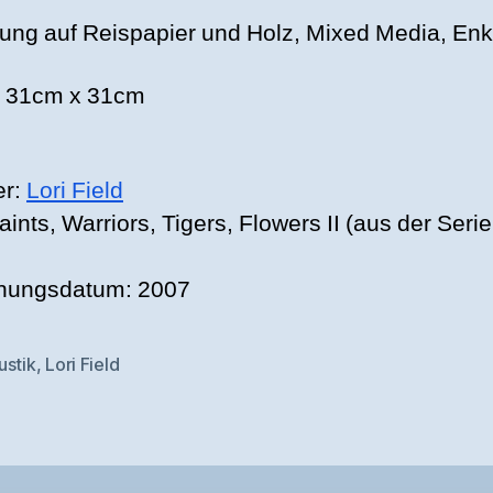
ung auf Reispapier und Holz, Mixed Media, Enk
 31cm x 31cm
er:
Lori Field
Saints, Warriors, Tigers, Flowers II (aus der Seri
)
hungsdatum: 2007
ustik
,
Lori Field
rter