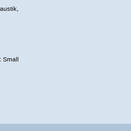
austik,
e: Small