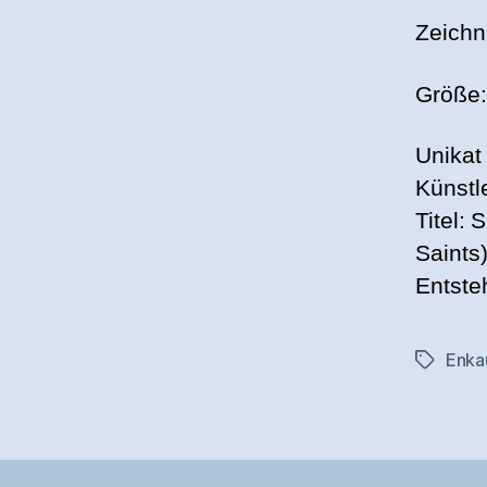
Zeichn
Größe:
Unikat
Künstl
Titel: 
Saints
Entste
Enka
Schlagwö