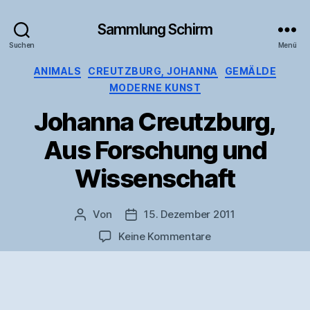
Sammlung Schirm
Suchen
Menü
Kategorien
ANIMALS
CREUTZBURG, JOHANNA
GEMÄLDE
MODERNE KUNST
Johanna Creutzburg,
Aus Forschung und
Wissenschaft
Von
15. Dezember 2011
Beitragsautor
Veröffentlichungsdatum
zu
Keine Kommentare
Johanna
Creutzburg,
Aus
Forschung