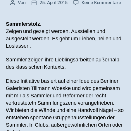
zu
Von
25. April 2015
Keine Kommentare
Beitragsautor
Veröffentlichungsdatum
Über
„Pro
Coll
Sammlerstolz.
2nd
Zeigen und gezeigt werden. Ausstellen und
Editi
ausgestellt werden. Es geht um Lieben, Teilen und
Loslassen.
Sammler zeigen ihre Lieblingsarbeiten außerhalb
des klassischen Kontexts.
Diese Initiative basiert auf einer Idee des Berliner
Galeristen Tillmann Woeske und wird gemeinsam
mit mir als Sammler und Reformer der recht
verkrustetetn Sammlungszene vorangetrieben.
Wir bieten die Wände und eine Handvoll Nägel – so
entstehen spontane Gruppenausstellungen der
Sammler. In Clubs, außergewöhnlichen Orten oder