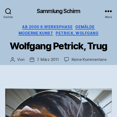
Sammlung Schirm
Suchen
Menü
Kategorien
AB 2000 6.WERKSPHASE
GEMÄLDE
MODERNE KUNST
PETRICK, WOLFGANG
Wolfgang Petrick, Trug
zu
Von
7. März 2011
Keine Kommentare
Beitragsautor
Veröffentlichungsdatum
Wolf
Petric
Trug