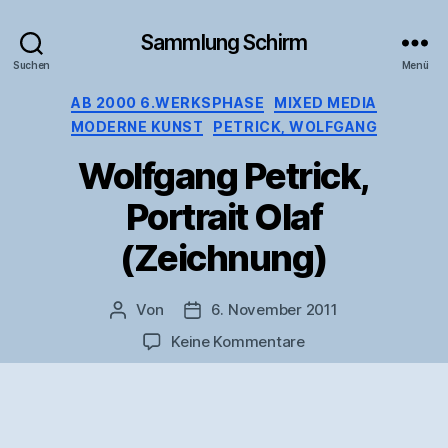
Sammlung Schirm
Suchen
Menü
Kategorien
AB 2000 6.WERKSPHASE
MIXED MEDIA
MODERNE KUNST
PETRICK, WOLFGANG
Wolfgang Petrick,
Portrait Olaf
(Zeichnung)
Von
6. November 2011
Beitragsautor
Veröffentlichungsdatum
zu
Keine Kommentare
Wolfgang
Petrick,
Portrait
Olaf