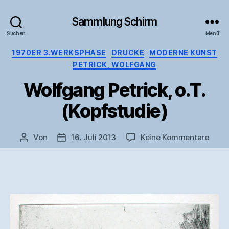
Sammlung Schirm
Suchen
Menü
Kategorien
1970ER 3.WERKSPHASE
DRUCKE
MODERNE KUNST
PETRICK, WOLFGANG
Wolfgang Petrick, o.T.
(Kopfstudie)
zu
Von
16. Juli 2013
Keine Kommentare
Beitragsautor
Veröffentlichungsdatum
Wolf
Petric
o.T.
(Kopf