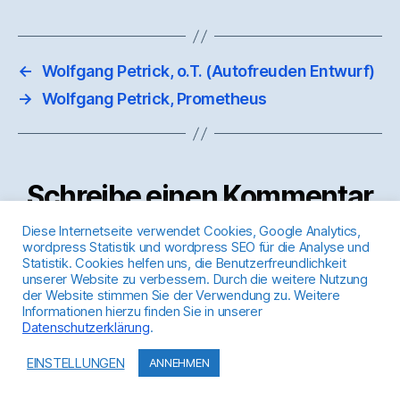
←
Wolfgang Petrick, o.T. (Autofreuden Entwurf)
→
Wolfgang Petrick, Prometheus
Schreibe einen Kommentar
Diese Internetseite verwendet Cookies, Google Analytics,
wordpress Statistik und wordpress SEO für die Analyse und
Du musst
angemeldet
sein, um einen Kommentar
Statistik. Cookies helfen uns, die Benutzerfreundlichkeit
abzugeben.
unserer Website zu verbessern. Durch die weitere Nutzung
der Website stimmen Sie der Verwendung zu. Weitere
Informationen hierzu finden Sie in unserer
Datenschutzerklärung
.
EINSTELLUNGEN
ANNEHMEN
© 2026
Sammlung Schirm
Nach oben
↑