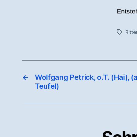
Entste
Ritte
Schlagwö
←
Wolfgang Petrick, o.T. (Hai), (
Teufel)