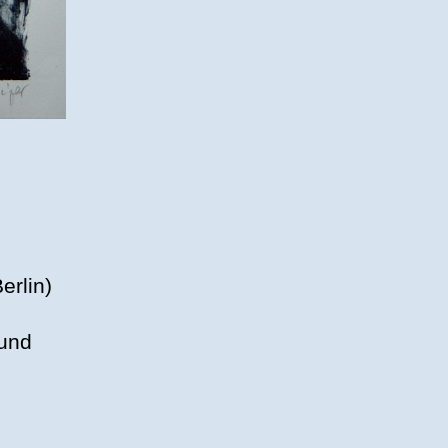
erlin)
 und