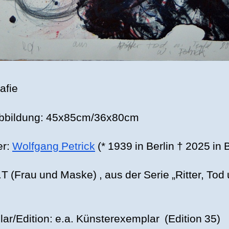
afie
Abbildung: 45x85cm/36x80cm
er:
Wolfgang Petrick
(* 1939 in Berlin † 2025 in B
o.T (Frau und Maske) , aus der Serie „Ritter, Tod
ar/Edition: e.a. Künsterexemplar (Edition 35)