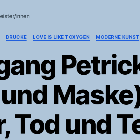
eister/innen
Kategorien
DRUCKE
LOVE IS LIKE TOXYGEN
MODERNE KUNST
ang Petrick
 und Maske)
r, Tod und T