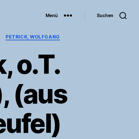
Menü
Suchen
PETRICK, WOLFGANG
, o.T.
, (aus
eufel)