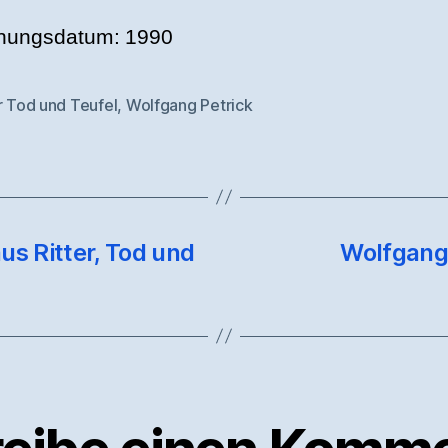
hungsdatum: 1990
r Tod und Teufel
,
Wolfgang Petrick
rter
aus Ritter, Tod und
Wolfgang 