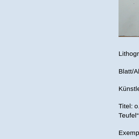
Lithogr
Blatt/
Künstl
Titel: 
Teufel“
Exempl