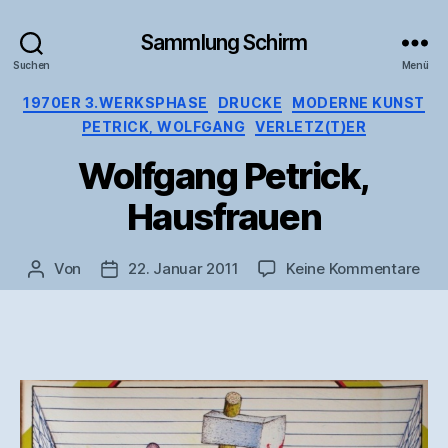
Sammlung Schirm
Suchen
Menü
Kategorien
1970ER 3.WERKSPHASE
DRUCKE
MODERNE KUNST
PETRICK, WOLFGANG
VERLETZ(T)ER
Wolfgang Petrick,
Hausfrauen
zu
Von
22. Januar 2011
Keine Kommentare
Beitragsautor
Veröffentlichungsdatum
Wol
Petr
Hau