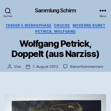
Sammlung Schirm
Suchen
Menü
Kategorien
1990ER 5.WERKSPHASE
DRUCKE
MODERNE KUNST
PETRICK, WOLFGANG
Wolfgang Petrick,
Doppelt (aus Narziss)
zu
Von
7. August 2013
Keine Kommentare
Beitragsautor
Veröffentlichungsdatum
Wol
Petr
Dopp
(aus
Narz