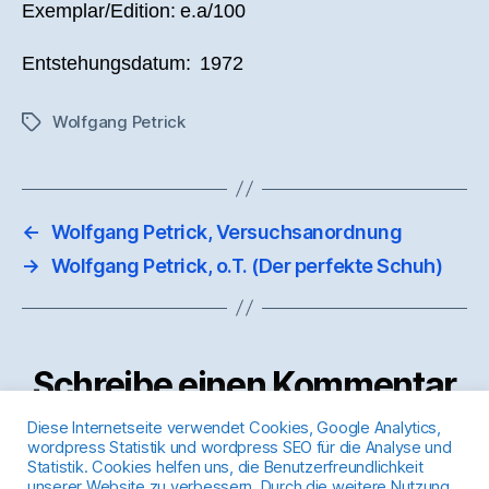
Exemplar/Edition: e.a/100
Entstehungsdatum: 1972
Wolfgang Petrick
Schlagwörter
←
Wolfgang Petrick, Versuchsanordnung
→
Wolfgang Petrick, o.T. (Der perfekte Schuh)
Schreibe einen Kommentar
Diese Internetseite verwendet Cookies, Google Analytics,
wordpress Statistik und wordpress SEO für die Analyse und
Du musst
angemeldet
sein, um einen Kommentar
Statistik. Cookies helfen uns, die Benutzerfreundlichkeit
abzugeben.
unserer Website zu verbessern. Durch die weitere Nutzung