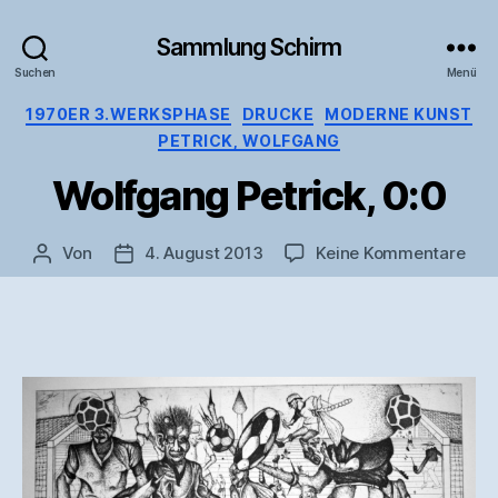
Sammlung Schirm
Suchen
Menü
Kategorien
1970ER 3.WERKSPHASE
DRUCKE
MODERNE KUNST
PETRICK, WOLFGANG
Wolfgang Petrick, 0:0
zu
Von
4. August 2013
Keine Kommentare
Beitragsautor
Veröffentlichungsdatum
Wol
Petr
0:0