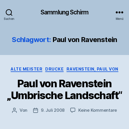
Sammlung Schirm
Suchen
Menü
Schlagwort:
Paul von Ravenstein
Kategorien
ALTE MEISTER
DRUCKE
RAVENSTEIN, PAUL VON
Paul von Ravenstein
„Umbrische Landschaft“
zu
Von
9. Juli 2008
Keine Kommentare
Beitragsautor
Veröffentlichungsdatum
Paul
von
Raven