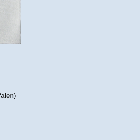
falen)