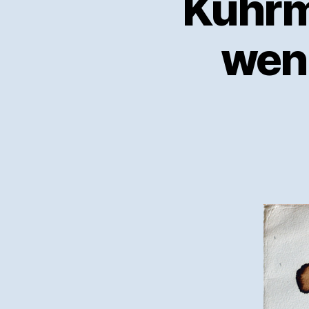
Kuhrm
weni