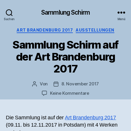
Sammlung Schirm
Suchen
Menü
Kategorien
ART BRANDENBURG 2017
AUSSTELLUNGEN
Sammlung Schirm auf
der Art Brandenburg
2017
Von
8. November 2017
Beitragsautor
Veröffentlichungsdatum
zu
Keine Kommentare
Sammlung
Schirm
auf
Die Sammlung ist auf der
Art Brandenburg 2017
der
(09.11. bis 12.11.2017 in Potsdam) mit 4 Werken
Art