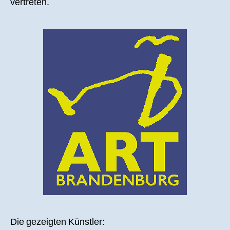
Brandenburg
vertreten.
2017
Die gezeigten Künstler: