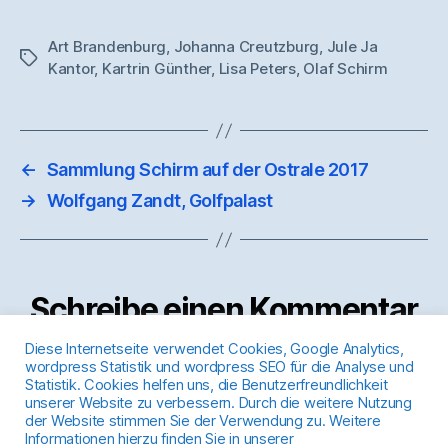
Art Brandenburg
,
Johanna Creutzburg
,
Jule Ja
Schlagwörter
Kantor
,
Kartrin Günther
,
Lisa Peters
,
Olaf Schirm
←
Sammlung Schirm auf der Ostrale 2017
→
Wolfgang Zandt, Golfpalast
Schreibe einen Kommentar
Diese Internetseite verwendet Cookies, Google Analytics,
wordpress Statistik und wordpress SEO für die Analyse und
Du musst
angemeldet
sein, um einen Kommentar
Statistik. Cookies helfen uns, die Benutzerfreundlichkeit
abzugeben.
unserer Website zu verbessern. Durch die weitere Nutzung
der Website stimmen Sie der Verwendung zu. Weitere
Informationen hierzu finden Sie in unserer