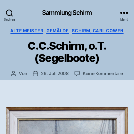
Sammlung Schirm
Suchen
Menü
Kategorien
ALTE MEISTER
GEMÄLDE
SCHIRM, CARL COWEN
C.C.Schirm, o.T.
(Segelboote)
zu
Von
26. Juli 2008
Keine Kommentare
Beitragsautor
Veröffentlichungsdatum
C.C.S
o.T.
(Seg