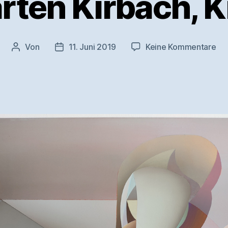
rten Kirbach, K
zu
Von
11. Juni 2019
Keine Kommentare
Beitragsautor
Veröffentlichungsdatum
Ma
Kir
Ki