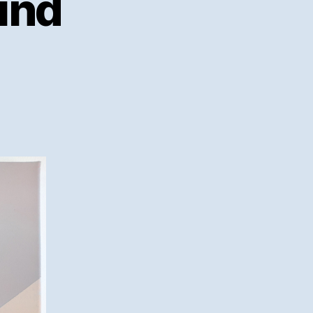
ind
rten
bach,
nd