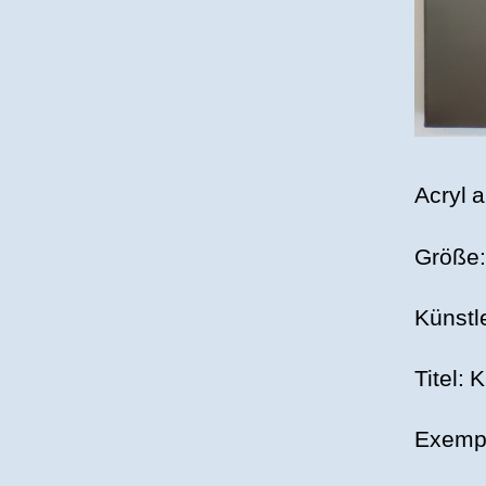
Acryl 
Größe:
Künstl
Titel: 
Exempl