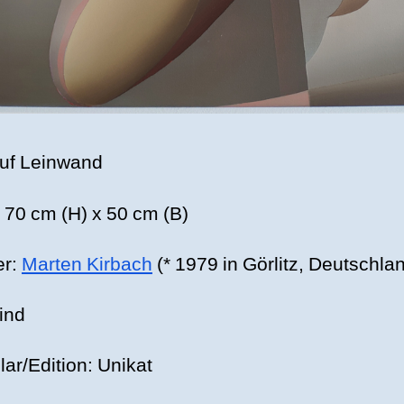
auf Leinwand
 70 cm (H) x 50 cm (B)
er:
Marten Kirbach
(* 1979 in Görlitz, Deutschla
Kind
ar/Edition: Unikat