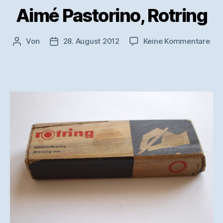
Aimé Pastorino, Rotring
zu
Von
28. August 2012
Keine Kommentare
Beitragsautor
Veröffentlichungsdatum
Aim
Pas
Rot