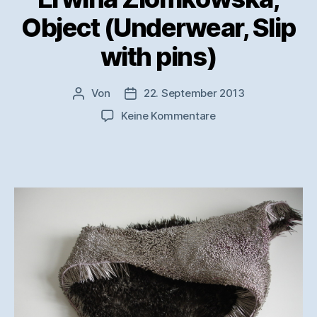
Object (Underwear, Slip
with pins)
Von
22. September 2013
Beitragsautor
Veröffentlichungsdatum
zu
Keine Kommentare
Erwina
Ziomkowska,
Object
(Underwear,
Slip
with
pins)