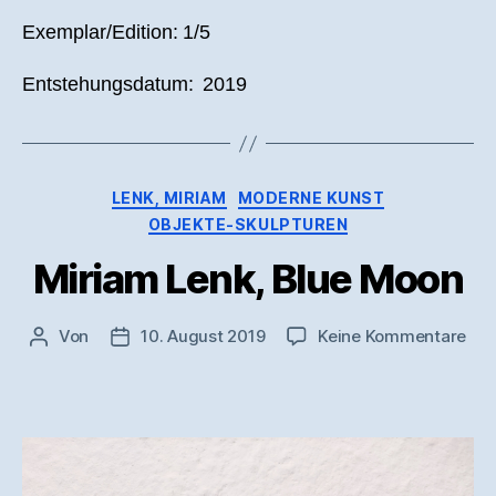
Exemplar/Edition: 1/5
Entstehungsdatum: 2019
Kategorien
LENK, MIRIAM
MODERNE KUNST
OBJEKTE-SKULPTUREN
Miriam Lenk, Blue Moon
zu
Von
10. August 2019
Keine Kommentare
Beitragsautor
Veröffentlichungsdatum
Mir
Len
Blu
Mo