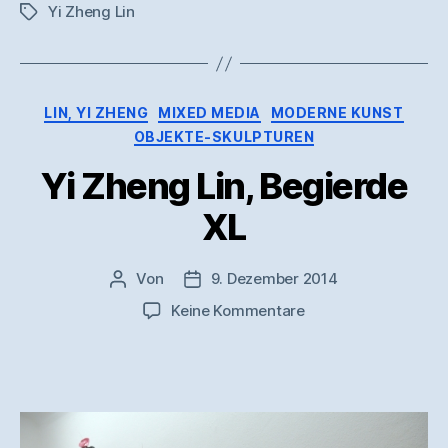
Yi Zheng Lin
Schlagwörter
Kategorien
LIN, YI ZHENG
MIXED MEDIA
MODERNE KUNST
OBJEKTE-SKULPTUREN
Yi Zheng Lin, Begierde
XL
Von
9. Dezember 2014
Beitragsautor
Veröffentlichungsdatum
zu
Keine Kommentare
Yi
Zheng
Lin,
Begierde
XL