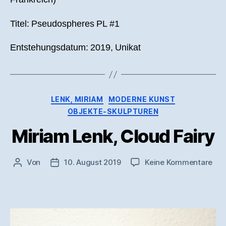
Titel: Pseudospheres PL #1
Entstehungsdatum: 2019, Unikat
Kategorien
LENK, MIRIAM
MODERNE KUNST
OBJEKTE-SKULPTUREN
Miriam Lenk, Cloud Fairy
zu
Von
10. August 2019
Keine Kommentare
Beitragsautor
Veröffentlichungsdatum
Mir
Len
Clo
Fai