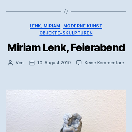
Kategorien
LENK, MIRIAM
MODERNE KUNST
OBJEKTE-SKULPTUREN
Miriam Lenk, Feierabend
zu
Von
10. August 2019
Keine Kommentare
Beitragsautor
Veröffentlichungsdatum
Mir
Len
Fei