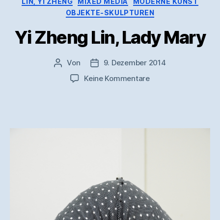
LIN, YI ZHENG
MIXED MEDIA
MODERNE KUNST
OBJEKTE-SKULPTUREN
Yi Zheng Lin, Lady Mary
Von
9. Dezember 2014
Beitragsautor
Veröffentlichungsdatum
zu
Keine Kommentare
Yi
Zheng
Lin,
Lady
Mary