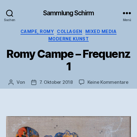
Sammlung Schirm
Suchen
Menü
Kategorien
CAMPE, ROMY
COLLAGEN
MIXED MEDIA
MODERNE KUNST
Romy Campe – Frequenz
1
zu
Von
7. Oktober 2018
Keine Kommentare
Beitragsautor
Veröffentlichungsdatum
Ro
Ca
–
Fre
1