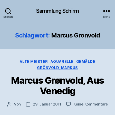
Sammlung Schirm
Suchen
Menü
Schlagwort:
Marcus Gronvold
Kategorien
ALTE MEISTER
AQUARELLE
GEMÄLDE
GRÖNVOLD, MARKUS
Marcus Grønvold, Aus
Venedig
zu
Von
29. Januar 2011
Keine Kommentare
Beitragsautor
Veröffentlichungsdatum
Mar